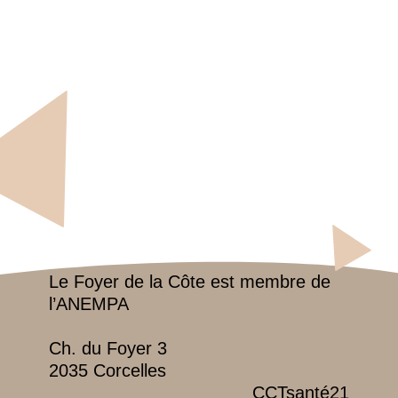
Le Foyer de la Côte est membre de
l’ANEMPA
Ch. du Foyer 3
2035 Corcelles
CCTsanté21